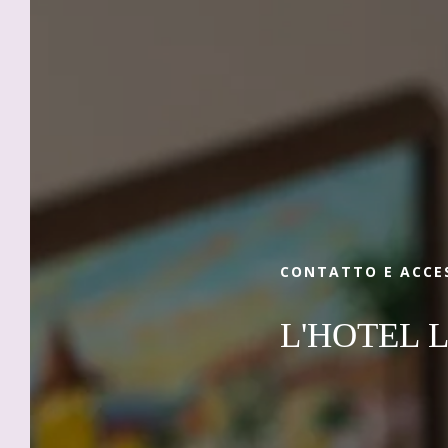
Prenotare
Preferite il comfort, il fascino e la morbidezza
dell'Hotel La Place d'Antibes! Qui tutto è
stato pensato e progettato per farti sentire
a casa. Per affari o per turismo, questo
affascinante indirizzo all'ingresso del centro
storico di Antibes ha tutto per soddisfarvi.
CONTATTO E ACCE
Organizzate le vostre soste più belle nelle
Alpi Marittime con il nostro hotel 3 stelle!
L'HOTEL 