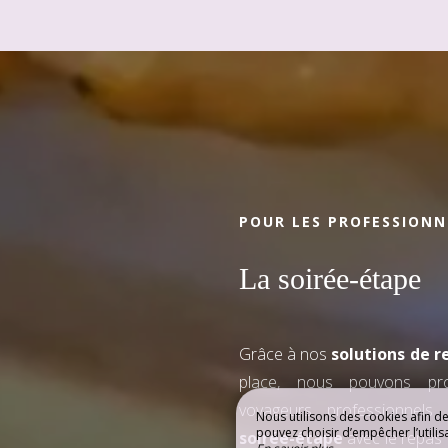
POUR LES PROFESSIONN
La soirée-étape
Grâce à nos
solutions de r
place, nous pouvons p
voyageurs professionnels
Nous utilisons des cookies afin d
pouvez choisir d’empêcher l’utilis
soirée-étape
avec le repas 