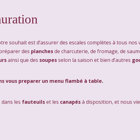
auration
notre souhait est d’assurer des escales complètes à tous nos 
 préparer des
planches
de charcuterie, de fromage, de saumo
urs
ainsi que des
soupes
selon la saison et bien d’autres
go
ns vous preparer un menu flambé à table.
, dans les
fauteuils
et les
canapés
à disposition, et nous vi