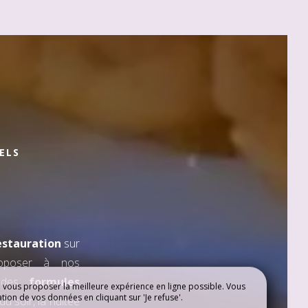
ELS
estauration
sur
roposer à nos
 des
formules
e vous proposer la meilleure expérience en ligne possible. Vous
ation de vos données en cliquant sur 'Je refuse'.
du soir, la nuitée