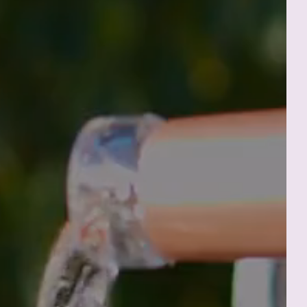
Départ
Départ
R