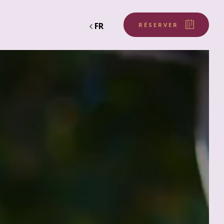
FR
RÉSERVER
LA TERRASSE - COIN
DÉTENTE
SALON DE THÉ
BAR LOUNGE
SE RESTAURER